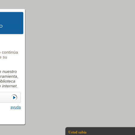
o continúa
e su
n nuestro
rramienta,
iblioteca
 internet.
ayuda
Usted sabía